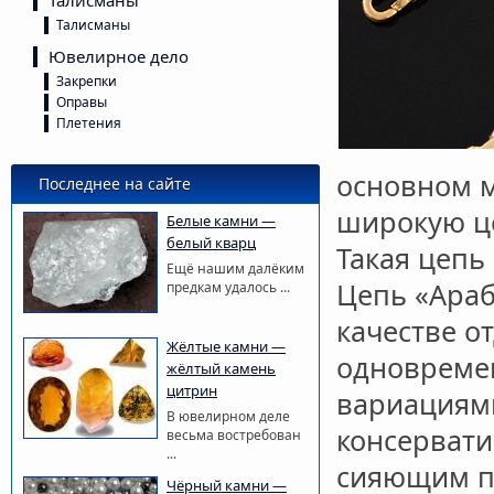
Талисманы
Талисманы
Ювелирное дело
Закрепки
Оправы
Плетения
основном м
Последнее на сайте
широкую ц
Белые камни —
белый кварц
Такая цепь
Ещё нашим далёким
Цепь «Араб
предкам удалось ...
качестве о
Жёлтые камни —
одновремен
жёлтый камень
цитрин
вариациями
В ювелирном деле
консервати
весьма востребован
...
сияющим п
Чёрный камни —