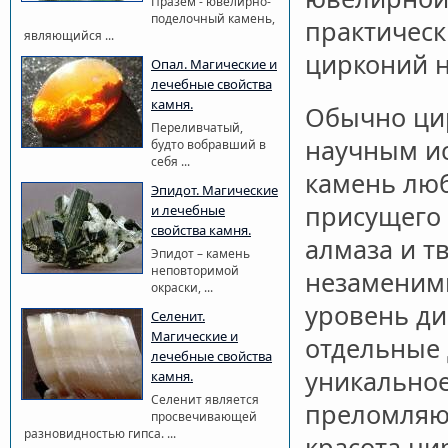
Празем - ювелирно-
поделочный камень,
практическ
являющийся ...
цирконий 
Опал. Магические и
лечебные свойства
камня.
Обычно цир
Переливчатый,
научным ис
будто вобравший в
себя ...
камень люб
Эпидот. Магические
присущего 
и лечебные
свойства камня.
алмаза и т
Эпидот – камень
неповторимой
незаменим
окраски, ...
уровень ди
Селенит.
Магические и
отдельные 
лечебные свойства
уникальное
камня.
Селенит является
преломляю
просвечивающей
разновидностью гипса. ...
красота ци