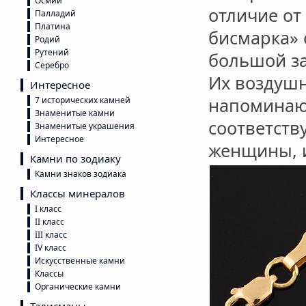
Осмий
отличие от
Палладий
Платина
бисмарка» 
Родий
Рутений
большой за
Серебро
Их воздушн
Интересное
напоминающ
7 исторических камней
Знаменитые камни
соответств
Знаменитые украшения
Интересное
женщины, 
Камни по зодиаку
Камни знаков зодиака
Классы минералов
I класс
II класс
III класс
IV класс
Искусственные камни
Классы
Органические камни