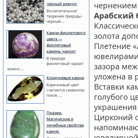
чернением 
чёрный жемчуг
Восхитительное
Арабский 
творение природы -
чёрный ...
Классическ
Камни фиолетового
золота доп
цвета —
Плетение 
фиолетовый
камень чароит
ювелирами 
В природе
фиолетовый чароит
зазора меж
можно ...
уложена в 
Коричневые камни
Вставки ка
Коричневый цвет
считается символом
голубого ц
покоя, ...
украшения
Празем.
Цирконий о
Магические и
напомина
лечебные свойства
камня.
ювелирной