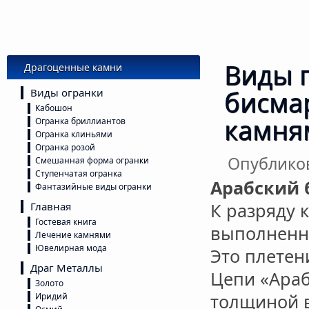
Виды 
Драгоценные камни
бисмар
Виды огранки
Кабошон
камня
Огранка бриллиантов
Огранка клиньями
Огранка розой
Опублико
Смешанная форма огранки
Ступенчатая огранка
Арабский 
Фантазийные виды огранки
К разряду 
Главная
Гостевая книга
выполненну
Лечение камнями
Ювелирная мода
Это плетен
Драг Металлы
Цепи «Ара
Золото
толщиной в
Иридий