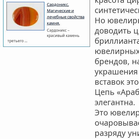
Сардоникс.
синтетичес
Магические и
лечебные свойства
Но ювелир
камня.
доводить ц
Сардоникс –
красивый камень
бриллианта
третьего ...
ювелирных 
брендов, н
украшения 
вставок эт
Цепь «Араб
элегантна.
Это ювелир
очаровывае
разряду ун