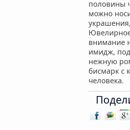
половины ч
можно носи
украшения,
Ювелирное 
внимание н
имидж, по
нежную ром
бисмарк с
человека.
Подели